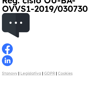
Reg. číslo OU-BA-
OVVS1-2019/030730
Stanovy
|
Legislatíva
|
GDPR
|
Cookies