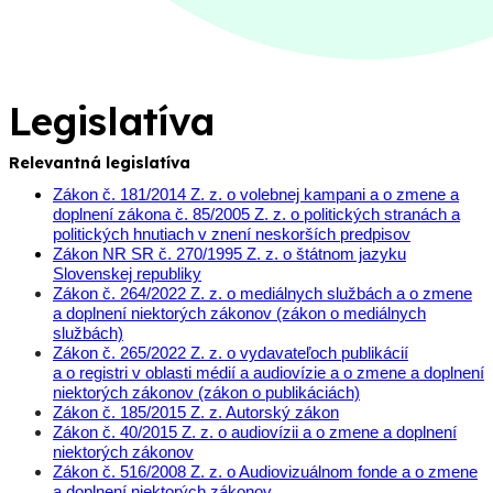
Legislatíva
Relevantná legislatíva
Zákon č. 181/2014 Z. z. o volebnej kampani a o zmene a
doplnení zákona č.
85/2005 Z. z.
o politických stranách a
politických hnutiach v znení neskorších predpisov
Zákon NR SR č. 270/1995 Z. z. o štátnom jazyku
Slovenskej republiky
Zákon č. 264/2022 Z. z. o mediálnych službách a o zmene
a doplnení niektorých zákonov (zákon o mediálnych
službách)
Zákon č. 265/2022 Z. z. o vydavateľoch publikácií
a o registri v oblasti médií a audiovízie a o zmene a doplnení
niektorých zákonov (zákon o publikáciách)
Zákon č. 185/2015 Z. z. Autorský zákon
Zákon č. 40/2015 Z. z. o audiovízii a o zmene a doplnení
niektorých zákonov
Zákon č. 516/2008 Z. z. o Audiovizuálnom fonde a o zmene
a doplnení niektorých zákonov