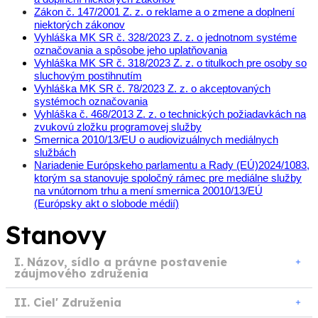
Zákon č. 147/2001 Z. z. o reklame a o zmene a doplnení
niektorých zákonov
Vyhláška MK SR č. 328/2023 Z. z. o jednotnom systéme
označovania a spôsobe jeho uplatňovania
Vyhláška MK SR č. 318/2023 Z. z. o titulkoch pre osoby so
sluchovým postihnutím
Vyhláška MK SR č. 78/2023 Z. z. o akceptovaných
systémoch označovania
Vyhláška č. 468/2013 Z. z. o technických požiadavkách na
zvukovú zložku programovej služby
Smernica 2010/13/EU o audiovizuálnych mediálnych
službách
Nariadenie Európskeho parlamentu a Rady (EÚ)2024/1083,
ktorým sa stanovuje spoločný rámec pre mediálne služby
na vnútornom trhu a mení smernica 20010/13/EÚ
(Európsky akt o slobode médií)
Stanovy
I. Názov, sídlo a právne postavenie
záujmového združenia
II. Ciel' Združenia