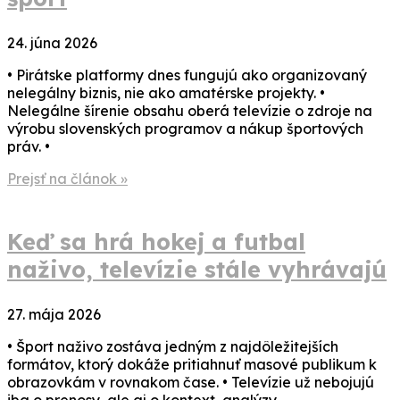
24. júna 2026
• Pirátske platformy dnes fungujú ako organizovaný
nelegálny biznis, nie ako amatérske projekty. •
Nelegálne šírenie obsahu oberá televízie o zdroje na
výrobu slovenských programov a nákup športových
práv. •
Prejsť na článok »
Keď sa hrá hokej a futbal
naživo, televízie stále vyhrávajú
27. mája 2026
• Šport naživo zostáva jedným z najdôležitejších
formátov, ktorý dokáže pritiahnuť masové publikum k
obrazovkám v rovnakom čase. • Televízie už nebojujú
iba o prenosy, ale aj o kontext, analýzy