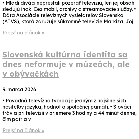
• Mladí diváci neprestali pozerať televíziu, len jej obsah
sledujú inak. Cez mobil, archívy a streamovacie služby. •
Dáta Asociácie televíznych vysielateľov Slovenska
(ATVS), ktorá združuje súkromné televízie Markíza, Joj
Prejsť na článok »
Slovenská kultúrna identita sa
dnes neformuje v múzeách, ale
v obývačkách
9. marca 2026
• Pôvodná televízna tvorba je jedným z najsilnejších
nositeľov jazyka, hodnôt a spoločnej pamäti. • Slováci
trávia pri televízii v priemere 3 hodiny a 44 minút denne,
čím patria v
Prejsť na článok »