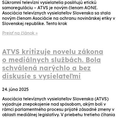
Súkromní televízni vysielatelia posilňujú etickú
samoreguláciu – ATVS je novým členom AONE.
Asociácia televíznych vysielateľov Slovenska sa stala
novým členom Asociácie na ochranu novinárskej etiky v
Slovenskej republike. Tento krok
Prejsť na článok »
ATVS kritizuje novelu zákona
o mediálnych službách. Bola
schválená narýchlo a bez
diskusie s vysielateľmi
24. júna 2025
Asociácia televíznych vysielateľov Slovenska (ATVS)
vyjadruje znepokojenie nad spôsobom, akým boli v
rámci parlamentného procesu prijaté zásadné zmeny v
oblasti mediálnej legislatívy. V priebehu tretieho čítania