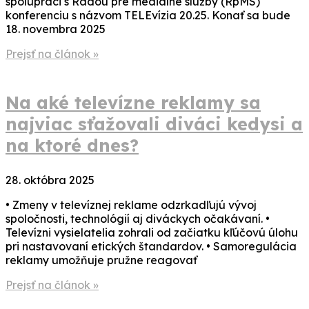
spolupráci s Radou pre mediálne služby (RpMS)
konferenciu s názvom TELEvízia 20.25. Konať sa bude
18. novembra 2025
Prejsť na článok »
Na aké televízne reklamy sa
najviac sťažovali diváci kedysi a
na ktoré dnes?
28. októbra 2025
• Zmeny v televíznej reklame odzrkadľujú vývoj
spoločnosti, technológií aj diváckych očakávaní. •
Televízni vysielatelia zohrali od začiatku kľúčovú úlohu
pri nastavovaní etických štandardov. • Samoregulácia
reklamy umožňuje pružne reagovať
Prejsť na článok »