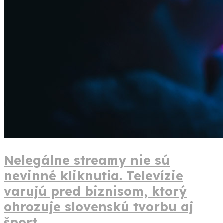
Nelegálne streamy nie sú
nevinné kliknutia. Televízie
varujú pred biznisom, ktorý
ohrozuje slovenskú tvorbu aj
šport