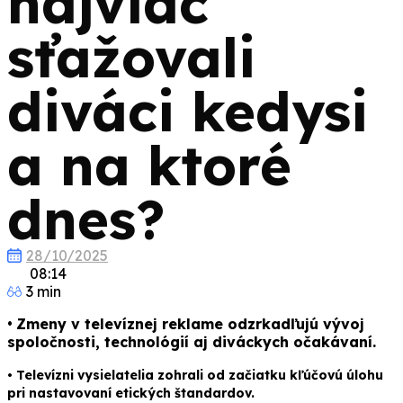
najviac
sťažovali
diváci kedysi
a na ktoré
dnes?
28/10/2025
08:14
3 min
•
Zmeny v televíznej reklame odzrkadľujú vývoj
spoločnosti, technológií aj diváckych očakávaní.
• Televízni vysielatelia zohrali od začiatku kľúčovú úlohu
pri nastavovaní etických štandardov.