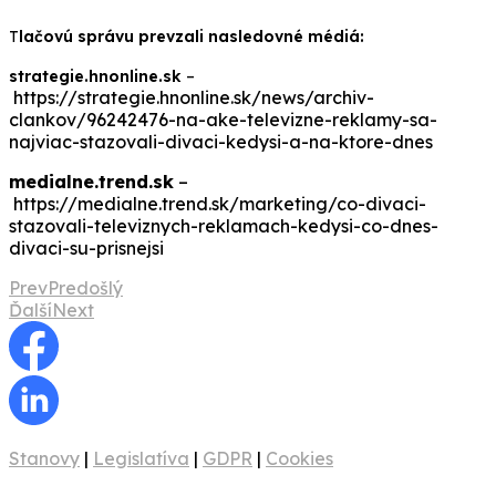
T
lačovú správu prevzali nasledovné médiá:
strategie.hnonline.sk
–
https://strategie.hnonline.sk/news/archiv-
clankov/96242476-na-ake-televizne-reklamy-sa-
najviac-stazovali-divaci-kedysi-a-na-ktore-dnes
medialne.trend.sk
–
https://medialne.trend.sk/marketing/co-divaci-
stazovali-televiznych-reklamach-kedysi-co-dnes-
divaci-su-prisnejsi
Prev
Predošlý
Ďalší
Next
Stanovy
|
Legislatíva
|
GDPR
|
Cookies