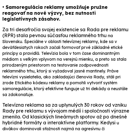
• Samoregulácia reklamy umožňuje pružne
reagovať na nové výzvy, bez nutnosti
legislatívnych zásahov.
Za tri desaťročia svojej existencie sa Rada pre reklamu
(RPR) stala pevnou súčasťou reklamného trhu
na
Slovensku. Špeciálne v oblasti televíznej reklamy, kde sa v
deväťdesiatych rokoch začali formovať prvé základné etické
princípy a pravidlá. Televízia bola v tom čase dominantným
médiom s veľkým vplyvom na verejnú mienku, a preto sa stala
prirodzeným priestorom na testovanie zodpovednosti
reklamného trhu, ktorý si vyžadoval jasné mantinely. Práve
televízni vysielatelia, ako zakladajúci členovia Rady, stáli pri
zrode Etického kódexu reklamy a pomohli vytvoriť systém
samoregulácie, ktorý efektívne funguje už tri dekády a neustále
sa zdokonaľuje.
Televízna reklama sa za uplynulých 30 rokov od vzniku
Rady pre reklamu s vývojom médií i spoločnosti výrazne
zmenila. Od klasických lineárnych spotov až po dnešné
hybridné formáty a interaktívne platformy. Kedysi
u
divákov dominovali sťažnosti najmä na agresívnu či