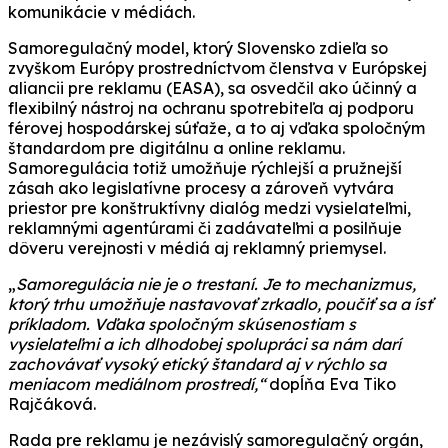
komunikácie v médiách.
Samoregulačný model, ktorý Slovensko zdieľa so
zvyškom Európy prostredníctvom členstva v Európskej
aliancii pre reklamu (EASA), sa osvedčil ako účinný a
flexibilný nástroj na ochranu spotrebiteľa aj podporu
férovej hospodárskej súťaže, a to aj vďaka spoločným
štandardom pre digitálnu a online reklamu.
Samoregulácia totiž umožňuje rýchlejší a pružnejší
zásah ako legislatívne procesy a zároveň vytvára
priestor pre konštruktívny dialóg medzi vysielateľmi,
reklamnými agentúrami či zadávateľmi a posilňuje
dôveru verejnosti v médiá aj reklamný priemysel.
„
Samoregulácia nie je o trestaní. Je to mechanizmus,
ktorý trhu umožňuje nastavovať zrkadlo, poučiť sa a ísť
príkladom. Vďaka spoločným skúsenostiam s
vysielateľmi a ich dlhodobej spolupráci sa nám darí
zachovávať vysoký etický štandard aj v rýchlo sa
meniacom mediálnom prostredí,“
dopĺňa Eva Tiko
Rajčáková.
Rada pre reklamu je nezávislý samoregulačný orgán,