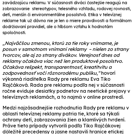
zavádzajúcu reklamu. V súčasnosti diváci častejšie reagujú na
zobrazovanie stereotypov, telesného vzhľadu, rodovej rovnosti,
detí, menšín či environmentálne posolstvá. Etika v televíznej
reklame tak už dávno nie je len o miere pravdivosti a formálnom
dodržiavaní pravidiel, ale o hlbšom vzťahu k hodnotám
spoločnosti.
„Najväčšou zmenou, ktorú za tie roky vnímame, je
posun v samotnom vnímaní reklamy – nielen zo strany
tvorcov, ale aj zo strany divákov. Verejnosť dnes od
reklamy očakáva viac než len produktové posolstvo.
Očakáva rešpekt, transparentnosť, kreatitvitu a
zodpovednosť voči rôznorodému publiku,“
hovorí
výkonná riaditeľka Rady pre reklamu Eva Tiko
Rajčáková. Rada pre reklamu podľa nej v súčasnosti
ročne eviduje desiatky podnetov na neetické prejavy v
televíznych reklamách, a to najmä v online prostredí.
Medzi najzásadnejšie rozhodnutia Rady pre reklamu v
oblasti televíznej reklamy patria tie, ktoré sa týkali
ochrany detí, zobrazovania žien a klamlivých tvrdení.
Práve tieto prípady vytvorili podľa Tiko Rajčákovej
dôležité precedensy a jasne nastavili hranice etickej