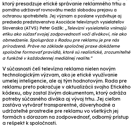
ktorý presadzuje etické správanie reklamného trhu
a
pomáha udržiavať rovnováhu medzi slobodou prejavu a
ochranou spotrebiteľa. Jej význam a poslane vyzdvihuje aj
predseda predstavenstva Asociácie televíznych vysielateľov
Slovenska (ATVS) Peter Gažík:
„Televízni vysielatelia vnímajú
etiku ako súčasť svojej zodpovednosti voči divákovi, nie ako
obmedzenie. Spolupráca s Radou pre reklamu je pre nás
prirodzená. Práve na základe spoločnej praxe dokážeme
spoločne formovať pravidlá, ktoré sú realistické, zrozumiteľné
a funkčné v každodennej mediálnej realite.“
V súčasnosti čelí televízna reklama nielen novým
technologickým výzvam, ako je etické využívanie
umelej inteligencie, ale aj tým hodnotovým. Rada pre
reklamu preto pokračuje v aktualizácii svojho Etického
kódexu, aby zostal živým dokumentom, ktorý odráža
potreby súčasného diváka aj vývoj trhu. Jej cieľom
zostáva vytvárať transparentné, dôveryhodné a
udržateľné prostredie pre reklamu vo všetkých jej
formách s dôrazom na zodpovednosť, odborný prístup
a rešpekt k spoločnosti.