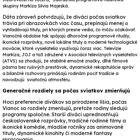
skupiny Markíza Silvia Majeská.
Dáta zároveň potvrdzujú, že diváci počas sviatkov
trávia pri obrazovkách viac času, prepínajú menej
a
vyhľadávajú tituly, pri ktorých presne vedia, čo môžu očakávať.
Vianočné obdobie tak spájajú dlhoročné programové rituály,
ikonické rozprávky, nové lokálne tituly a moderné technologické
inovácie, ktoré vysielatelia využívajú čoraz viac. Televízie
Markíza, JOJ a ta3 združené v Asociácii televíznych vysielateľov
(ATVS) sa zhodujú, že stabilné emočné značky, dlhé filmové
pásma bez rušivých prestávok, dynamické rekapitulácie správ
a bilančné rozhovory prinášajú rodinám pocit tradície a
navodzujú sviatočnú atmosféru.
Generačné rozdiely sa počas sviatkov zmierňujú
Hoci preferencie divákov sa prirodzene líšia, počas
Vianoc sa rozdiely zmenšujú, pretože rodiny sledujú
programy spoločne. Starší diváci uprednostňujú
československé rozprávky, tradičné rodinné filmy a
ikonické komédie, mladšie ročníky zas animované
tituly, dynamické kinohity či moderné fantasy
spracovania.