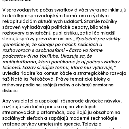
V spravodajstve počas sviatkov diváci výrazne inklinujú
ku krátkym spravodajským formátom a rýchlym
rekapituláciám aktuálnych udalostí. Staršie ročníky
zároveň vyhľadávajú politické debaty, bilančné
rozhovory a sviatočnú publicistiku, zatiaľ čo mladší
sledujú správy prevažne online.
„Spoločné pre všetky
generácie je, že siahajú po našich reláciách a
rozhovoroch s osobnosťami – často vo forme
podcastov či na YouTube. Ukazuje sa, že
multiplatforma, ktorú ponúkame je aj počas sviatkov
kľúčová: každý si nájde formu, ktorá mu vyhovuje,“
uviedla riaditeľka komunikácie a strategického rozvoja
ta3 Natália Petkáčová. Práve tematické bloky
a
rozhovory podľa nej spájajú rodiny a otvárajú priestor na
diskusiu.
Aby vysielatelia uspokojili rôznorodé divácke návyky,
rozširujú sviatočnú ponuku aj na vlastných
streamovacích platformách, dopĺňajú ju obsahom na
sociálnych sieťach a zapájajú moderné technológie
vrátane prvkov umelej inteligencie. Televízie