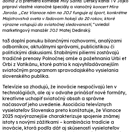
doma 2
či premiéra komédie
Milý Santa
. Detský kanál TV Jojko
pripraví vlastné vianočné špeciály a vianočný
koncert Mira
Jaroša
.
„Cez Vianoce nám na JOJ funguje aj šport, konkrétne
Majstrovstvá sveta v ľadovom hokeji do 20 rokov, ktoré
výrazne vstupujú
do sviatočnej sledovanosti,“
uviedol
marketingový manažér JOJ Matej Dedinský.
ta3 doplní ponuku bilančnými rozhovormi, analýzami
odborníkov, aktuálnymi správami, publicistikou či
politickými diskusiami. Stabilnými piliermi zostávajú
tradičné prenosy Polnočnej omše a požehnania Urbi et
Orbi z Vatikánu, ktoré patria k najvyhľadávanejším
sviatočným programom spravodajského vysielania
slovenského publika.
Televízie sa zhodujú, že inovácie nespočívajú len v
technológiách, ale aj v odvahe prinášať nové formáty,
kreatívne uchopiť sviatočný obsah a správne
načasovať jeho uvedenie. Asociácia televíznych
vysielateľov Slovenska preto konštatuje, že Vianoce
2025 najvýraznejšie charakterizuje spojenie známej
istoty s novými zážitkami – kombinácia tradície a
inovácie, ktorá podľa dát aj skúseností vysielateľov