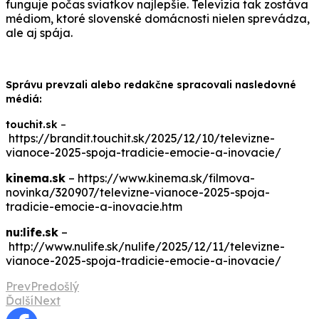
funguje počas sviatkov najlepšie. Televízia tak zostáva
médiom, ktoré slovenské domácnosti nielen sprevádza,
ale aj spája.
Správu prevzali alebo redakčne spracovali nasledovné
médiá:
touchit.sk
–
https://brandit.touchit.sk/2025/12/10/televizne-
vianoce-2025-spoja-tradicie-emocie-a-inovacie/
kinema.sk
– https://www.kinema.sk/filmova-
novinka/320907/televizne-vianoce-2025-spoja-
tradicie-emocie-a-inovacie.htm
nu:life.sk
–
http://www.nulife.sk/nulife/2025/12/11/televizne-
vianoce-2025-spoja-tradicie-emocie-a-inovacie/
Prev
Predošlý
Ďalší
Next