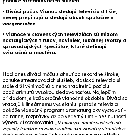
ponuke streamovacích služieb.
• Diváci počas Vianoc sledujú televíziu dlhšie,
menej prepínajú a sledujú obsah spoločne
a
viacgeneračne.
• Vianoce v slovenských televíziách sú mixom
nostalgických titulov, noviniek, lokálnej tvorby a
spravodajských špeciálov, ktoré definujú
sviatočnú atmosféru.
Hoci dnes diváci môžu siahnuť po rekordne širokej
ponuke streamovacích služieb, klasická televízia si
stále drží výnimočnú a nenahraditeľnú pozíciu
podčiarknutú vysokou sledovanosťou. Najlepším
príkladom je každoročné vianočné obdobie. Diváci sa
vracajú k lineárnemu vysielaniu, pretože televízia
dokáže vianočný program dramaturgicky vystavať –
od rannej rozprávky až po večerný film – bez nutnosti
výberu či scrollovania.
„V mnohých domácnostiach má
zapnutý televízor rovnakú tradíciu ako vianočný stromček či
štedrovečerná večera,“
zdôraznila programová riaditeľka