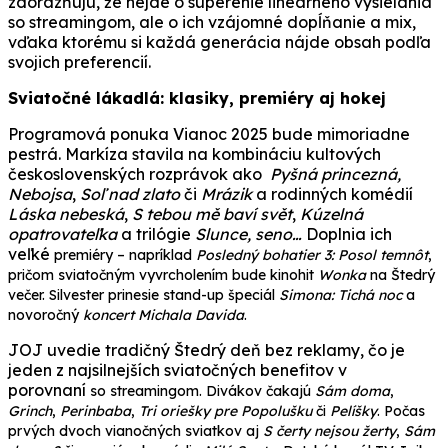
zdôrazňujú, že nejde o súperenie lineárneho vysielania
so streamingom, ale o ich vzájomné dopĺňanie a mix,
vďaka ktorému si každá generácia nájde obsah podľa
svojich preferencií.
Sviatočné lákadlá: klasiky, premiéry aj hokej
Programová ponuka Vianoc 2025 bude mimoriadne
pestrá. Markíza stavila na kombináciu kultových
československých rozprávok ako
Pyšná princezná,
Nebojsa
,
Soľ nad zlato
či
Mrázik
a rodinných komédií
Láska nebeská
,
S tebou mě baví svět
,
Kúzelná
opatrovateľka
a trilógie
Slunce, seno…
Doplnia ich
veľké
premiéry – napríklad
Posledný bohatier 3: Posol temnôt
,
pričom sviatočným vyvrcholením bude kinohit
Wonka
na Štedrý
večer. Silvester prinesie stand-up špeciál
Simona: Tichá noc
a
novoročný
koncert Michala Davida
.
JOJ uvedie tradičný Štedrý deň bez reklamy, čo je
jeden z najsilnejších sviatočných benefitov v
porovnaní
so streamingom. Divákov čakajú
Sám doma
,
Grinch
,
Perinbaba
,
Tri oriešky pre Popolušku
či
Pelíšky
. Počas
prvých dvoch vianočných sviatkov aj
S čerty nejsou žerty
,
Sám