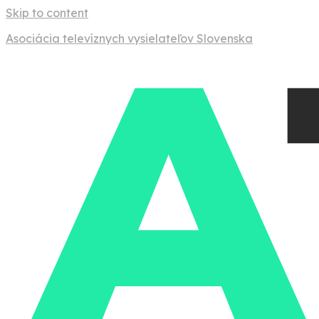
Skip to content
Asociácia televíznych vysielateľov Slovenska