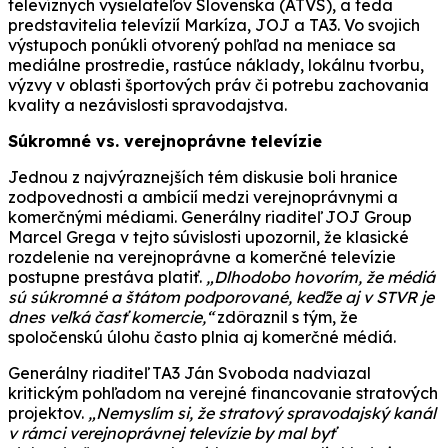
televíznych vysielateľov Slovenska (ATVS), a teda
predstavitelia televízií Markíza, JOJ a TA3. Vo svojich
výstupoch ponúkli otvorený pohľad na meniace sa
mediálne prostredie, rastúce náklady, lokálnu tvorbu,
výzvy v oblasti športových práv či potrebu zachovania
kvality a nezávislosti spravodajstva.
Súkromné vs. verejnoprávne televízie
Jednou z najvýraznejších tém diskusie boli hranice
zodpovednosti a ambícií medzi verejnoprávnymi a
komerčnými médiami. Generálny riaditeľ JOJ Group
Marcel Grega v tejto súvislosti upozornil, že klasické
rozdelenie na verejnoprávne a komerčné televízie
postupne prestáva platiť.
„Dlhodobo hovorím, že médiá
sú súkromné a štátom podporované, keďže aj v STVR je
dnes veľká časť komercie,“
zdôraznil s tým, že
spoločenskú úlohu často plnia aj komerčné médiá.
Generálny riaditeľ TA3 Ján Svoboda nadviazal
kritickým pohľadom na verejné financovanie stratových
projektov.
„Nemyslím si, že stratový spravodajský kanál
v rámci verejnoprávnej televízie by mal byť