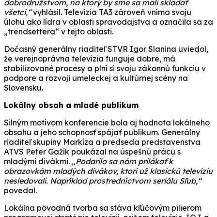
dobrodružstvom, na ktorý by sme sa mali skladať
všetci,“
vyhlásil. Televízia TA3 zároveň vníma svoju
úlohu ako lídra v oblasti spravodajstva a označila sa za
„trendsettera“ v tejto oblasti.
Dočasný generálny riaditeľ STVR Igor Slanina uviedol,
že verejnoprávna televízia funguje dobre, má
stabilizované procesy a plní si svoju zákonnú funkciu v
podpore a rozvoji umeleckej a kultúrnej scény na
Slovensku.
Lokálny obsah a mladé publikum
Silným motívom konferencie bola aj hodnota lokálneho
obsahu a jeho schopnosť spájať publikum. Generálny
riaditeľ skupiny Markíza a predseda predstavenstva
ATVS Peter Gažík poukázal na úspešnú prácu s
mladými divákmi.
„Podarilo sa nám prilákať k
obrazovkám mladých divákov, ktorí už klasickú televíziu
nesledovali. Napríklad prostredníctvom seriálu Sľub,“
povedal.
Lokálna pôvodná tvorba sa stáva kľúčovým pilierom