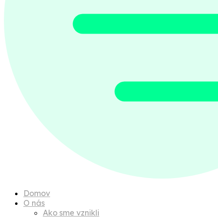
Domov
O nás
Ako sme vznikli