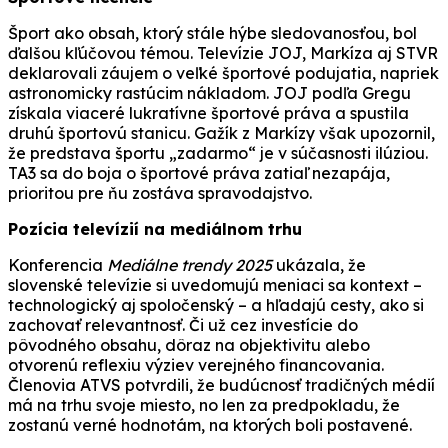
Šport ako obsah, ktorý stále hýbe sledovanosťou, bol
ďalšou kľúčovou témou. Televízie JOJ, Markíza aj STVR
deklarovali záujem o veľké športové podujatia, napriek
astronomicky rastúcim nákladom. JOJ podľa Gregu
získala viaceré lukratívne športové práva a spustila
druhú športovú stanicu. Gažík z Markízy však upozornil,
že predstava športu „zadarmo“ je v súčasnosti ilúziou.
TA3 sa do boja o športové práva zatiaľ nezapája,
prioritou pre ňu zostáva spravodajstvo.
Pozícia televízií na mediálnom trhu
Konferencia
Mediálne trendy 2025
ukázala, že
slovenské televízie si uvedomujú meniaci sa kontext –
technologický aj spoločenský – a hľadajú cesty, ako si
zachovať relevantnosť. Či už cez investície do
pôvodného obsahu, dôraz na objektivitu alebo
otvorenú reflexiu výziev verejného financovania.
Členovia ATVS potvrdili, že budúcnosť tradičných médií
má na trhu svoje miesto, no len za predpokladu, že
zostanú verné hodnotám, na ktorých boli postavené.