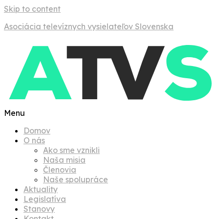
Skip to content
Asociácia televíznych vysielateľov Slovenska
Menu
Domov
O nás
Ako sme vznikli
Naša misia
Členovia
Naše spolupráce
Aktuality
Legislatíva
Stanovy
Kontakt