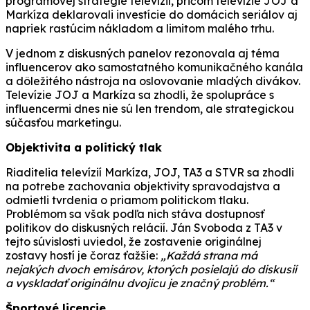
programovej stratégie televízií, pričom televízie JOJ a
Markíza deklarovali investície do domácich seriálov aj
napriek rastúcim nákladom a limitom malého trhu.
V jednom z diskusných panelov rezonovala aj téma
influencerov ako samostatného komunikačného kanála
a dôležitého nástroja na oslovovanie mladých divákov.
Televízie JOJ a Markíza sa zhodli, že spolupráce s
influencermi dnes nie sú len trendom, ale strategickou
súčasťou marketingu.
Objektivita a politický tlak
Riaditelia televízií Markíza, JOJ, TA3 a STVR sa zhodli
na potrebe zachovania objektivity spravodajstva a
odmietli tvrdenia o priamom politickom tlaku.
Problémom sa však podľa nich stáva dostupnosť
politikov do diskusných relácií. Ján Svoboda z TA3 v
tejto súvislosti uviedol, že zostavenie originálnej
zostavy hostí je čoraz ťažšie:
„Každá strana má
nejakých dvoch emisárov, ktorých posielajú do diskusií
a vyskladať originálnu dvojicu je značný problém.“
Športové licencie