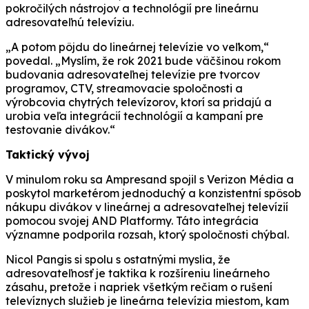
pokročilých nástrojov a technológií pre lineárnu
adresovateľnú televíziu.
„A potom pôjdu do lineárnej televízie vo veľkom,“
povedal. „Myslím, že rok 2021 bude väčšinou rokom
budovania adresovateľnej televízie pre tvorcov
programov, CTV, streamovacie spoločnosti a
výrobcovia chytrých televízorov, ktorí sa pridajú a
urobia veľa integrácií technológií a kampaní pre
testovanie divákov.“
Taktický vývoj
V minulom roku sa Ampresand spojil s Verizon Média a
poskytol marketérom jednoduchý a konzistentní spôsob
nákupu divákov v lineárnej a adresovateľnej televízií
pomocou svojej AND Platformy. Táto integrácia
významne podporila rozsah, ktorý spoločnosti chýbal.
Nicol Pangis si spolu s ostatnými myslia, že
adresovateľnosť je taktika k rozšíreniu lineárneho
zásahu, pretože i napriek všetkým rečiam o rušení
televíznych služieb je lineárna televízia miestom, kam