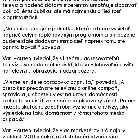
televízia riadená dátami inzerentov umožňuje dodávať
pokročilému publiku, ale má najmenšiu príležitosť
k optimalizácii.
„Nakoniec kupujete jednotku, ktorá sa bude vysielať
naprieč celým naplánovaným programom a prirodzene
budete stále dodávať i mimo cieľ, napriek tomu ste
optimalizovali,“ povedal.
Van Houten uviedol, že s lineárnu adresovateľnú
televíziu sa nedá reálne zistiť, kto sa v ľubovoľnú chvíľu
na televíznu obrazovku naozaj pozerá.
„Vieme len, že je obrazovka zapnutá,“ povedal. „A
preto keď predávate televíznu a online kampaň,
spravidla ju chcete uviesť na úrovni domácností
a chcete sa uistiť, že nemáte duplikovaný zásah. Potom
môžete skutočne začať robiť významné analýzy, aký
výsledok na takú domácnosť v rámci tohoto média
pripadá.“
Van Houten uviedol, že viac marketérov hrá najprv
v oblasti VOD a čaká, až distributéri otvoria viac