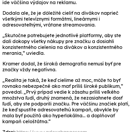
ide väčšina výdajov na reklamu.
Dodala ale, že je dôležité cieliť na divákov naprieč
všetkými televíznymi formátmi, lineárnymi i
adresovateľnými, vrátane streamovania.
„Skutočne potrebujete jednotlivé platformy, aby ste
dali dokopy všetky nákupy pre značku a dosiahli
konzistentného cielenia na divákov a konzistentného
merania,“ uviedla.
Kramer dodal, že široká demografia nemusí byť pre
značky vždy negatívna.
„Realita je taká, že keď cielime až moc, môže to byť
rovnako nebezpečné ako mať príliš široké publikum,“
povedal. „Prvý prípad vedie k zásahu príliš veľkého
množstva ľudí, druhý znamená, že nezasiahnete dosť
ľudí, aby ste podporili značku. Pre väčšinu značiek platí,
že keď spustíte adresovateľnú kampaň, obvykle by
mala byť použitá ako hyperlokálna… a doplňovať
kampaň celoštátna.“
Zdroj:
https://www.adexchanger.com