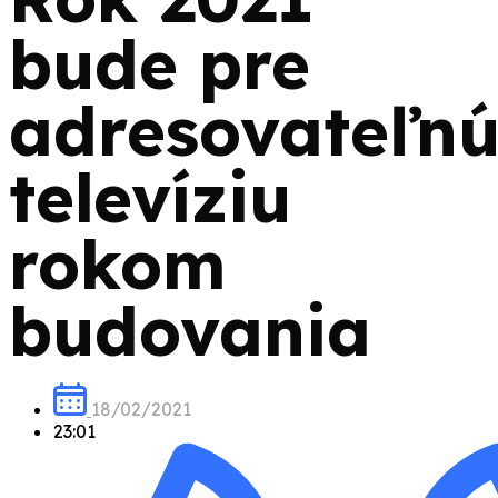
bude pre
adresovateľn
televíziu
rokom
budovania
18/02/2021
23:01