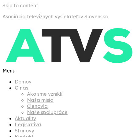
Skip to content
Asociácia televíznych vysielateľov Slovenska
Menu
Domov
O nás
Ako sme vznikli
Naša misia
Členovia
Naše spolupráce
Aktuality
Legislatíva
Stanovy
Kontakt