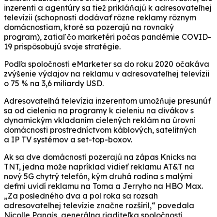
inzerenti a agentúry sa tiež prikláňajú k adresovateľnej
televízii (schopnosti dodávať rôzne reklamy rôznym
domácnostiam, ktoré sa pozerajú na rovnaký
program), zatiaľ čo marketéri počas pandémie COVID-
19 prispôsobujú svoje stratégie.
Podľa spoločnosti eMarketer sa do roku 2020 očakáva
zvýšenie výdajov na reklamu v adresovateľnej televízii
o 75 % na 3,6 miliardy USD.
Adresovateľná televízia inzerentom umožňuje presunúť
sa od cielenia na programy k cieleniu na divákov s
dynamickým vkladaním cielených reklám na úrovni
domácnosti prostredníctvom káblových, satelitných
a IP TV systémov a set-top-boxov.
Ak sa dve domácnosti pozerajú na zápas Knicks na
TNT, jedna môže napríklad vidieť reklamu AT&T na
nový 5G chytrý telefón, kým druhá rodina s malými
deťmi uvidí reklamu na Toma a Jerryho na HBO Max.
„Za posledného dva a pol roka sa rozsah
adresovateľnej televízie značne rozšíril,“ povedala
Nicolle Pangis, generálna riaditeľka spoločnosti