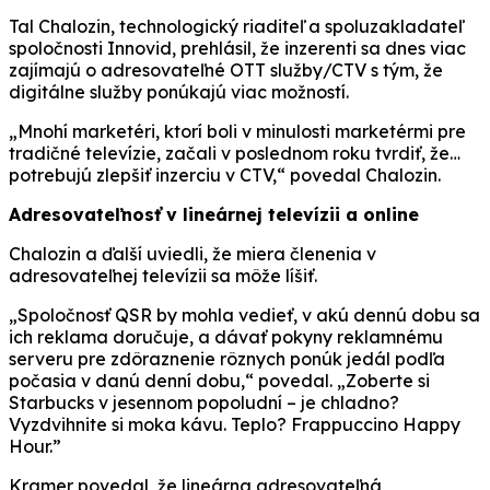
Tal Chalozin, technologický riaditeľ a spoluzakladateľ
spoločnosti Innovid, prehlásil, že inzerenti sa dnes viac
zajímajú o adresovateľné OTT služby/CTV s tým, že
digitálne služby ponúkajú viac možností.
„Mnohí marketéri, ktorí boli v minulosti marketérmi pre
tradičné televízie, začali v poslednom roku tvrdiť, že…
potrebujú zlepšiť inzerciu v CTV,“ povedal Chalozin.
Adresovateľnosť v lineárnej televízii a online
Chalozin a ďalší uviedli, že miera členenia v
adresovateľnej televízii sa môže líšiť.
„Spoločnosť QSR by mohla vedieť, v akú dennú dobu sa
ich reklama doručuje, a dávať pokyny reklamnému
serveru pre zdôraznenie rôznych ponúk jedál podľa
počasia v danú denní dobu,“ povedal. „Zoberte si
Starbucks v jesennom popoludní – je chladno?
Vyzdvihnite si moka kávu. Teplo? Frappuccino Happy
Hour.”
Kramer povedal, že lineárna adresovateľná