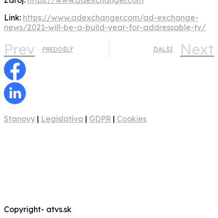
Link:
https://www.adexchanger.com/ad-exchange-
news/2021-will-be-a-build-year-for-addressable-tv/
Prev
Next
PREDOŠLÝ
ĎALŠÍ
Stanovy
|
Legislatíva
|
GDPR
|
Cookies
Copyright- atvs.sk