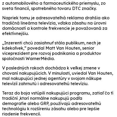
z automobilového a farmaceutického priemyslu, zo
sveta financií, spotrebného tovaru DTC značky.
Napriek tomu je adresovateľná reklama drahšia ako
tradičná lineárna televízia, vďaka zásahu na úrovni
domácností a kontrole frekvencie je považovaná za
efektívnejšiu.
„Inzerenti chcú zasiahnuť stála publikum, nech je
kdekoľvek,“ povedal Matt Van Houten, senior
viceprezident pre rozvoj podnikania a produktov
spoločnosti WarnerMédia.
V posledných rokoch dochádza k veľkej zmene v
chovaní nakupujúcich. V minulosti, uviedol Van Houten,
mal nakupujúci jednej agentúry v svojom nákupe
televízií zahrnutú i adresovateľnú televíziu.
Teraz do boja vstúpili nakupujúci programu, zatiaľ čo tí
tradiční ,ktorí normálne nakupujú podľa
demografie alebo GRP, používajú adresovateľnú
technológiu k rozšíreniu zásahu alebo pre lepšie
riadenie frekvencií.