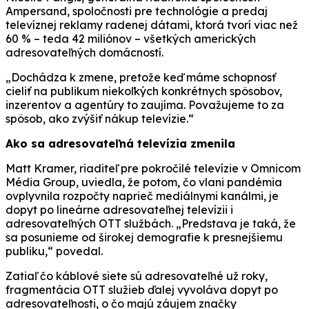
Ampersand, spoločnosti pre technológie a predaj
televíznej reklamy radenej dátami, ktorá tvorí viac než
60 % – teda 42 miliónov – všetkých amerických
adresovateľných domácností.
„Dochádza k zmene, pretože keď máme schopnosť
cieliť na publikum niekoľkých konkrétnych spôsobov,
inzerentov a agentúry to zaujíma. Považujeme to za
spôsob, ako zvýšiť nákup televízie.“
Ako sa adresovateľná televízia zmenila
Matt Kramer, riaditeľ pre pokročilé televízie v Omnicom
Média Group, uviedla, že potom, čo vlani pandémia
ovplyvnila rozpočty naprieč mediálnymi kanálmi, je
dopyt po lineárne adresovateľnej televízii i
adresovateľných OTT službách. „Predstava je taká, že
sa posunieme od širokej demografie k presnejšiemu
publiku,“ povedal.
Zatiaľ čo káblové siete sú adresovateľné už roky,
fragmentácia OTT služieb ďalej vyvoláva dopyt po
adresovateľnosti, o čo majú záujem značky