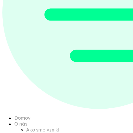
Domov
O nás
Ako sme vznikli