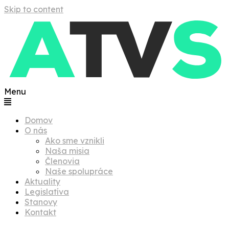
Skip to content
Menu
Domov
O nás
Ako sme vznikli
Naša misia
Členovia
Naše spolupráce
Aktuality
Legislatíva
Stanovy
Kontakt