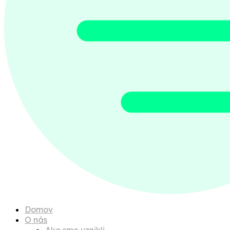
Domov
O nás
Ako sme vznikli