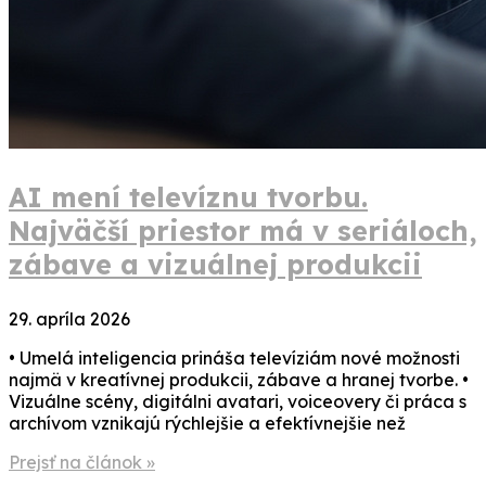
AI mení televíznu tvorbu.
Najväčší priestor má v seriáloch,
zábave a vizuálnej produkcii
29. apríla 2026
• Umelá inteligencia prináša televíziám nové možnosti
najmä v kreatívnej produkcii, zábave a hranej tvorbe. •
Vizuálne scény, digitálni avatari, voiceovery či práca s
archívom vznikajú rýchlejšie a efektívnejšie než
Prejsť na článok »