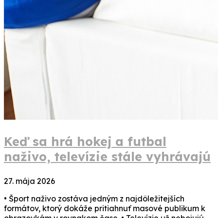
Keď sa hrá hokej a futbal
naživo, televízie stále vyhrávajú
27. mája 2026
• Šport naživo zostáva jedným z najdôležitejších
formátov, ktorý dokáže pritiahnuť masové publikum k
obrazovkám v rovnakom čase. • Televízie už nebojujú