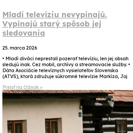
Mladí televíziu nevypínajú.
Vypínajú starý spôsob jej
sledovania
25. marca 2026
• Mladí diváci neprestali pozerať televíziu, len jej obsah
sledujú inak. Cez mobil, archívy a streamovacie služby. •
Dáta Asociácie televíznych vysielateľov Slovenska
(ATVS), ktorá združuje súkromné televízie Markíza, Joj
Prejsť na článok »