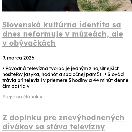
Slovenská kultúrna identita sa
dnes neformuje v múzeách, ale
v obývačkách
9. marca 2026
• Pôvodná televízna tvorba je jedným z najsilnejších
nositeľov jazyka, hodnôt a spoločnej pamäti. • Slováci
trávia pri televízii v priemere 3 hodiny a 44 minút denne,
čím patria v
Prejsť na článok »
Z doplnku pre znevýhodnených
divákov sa stáva televízny